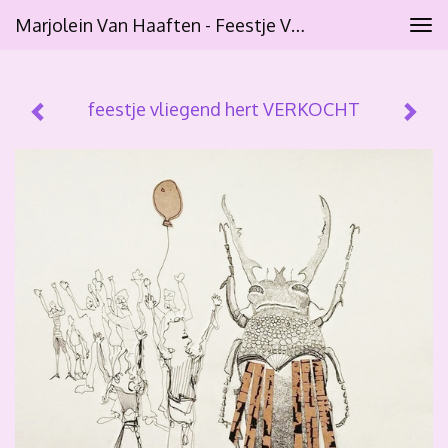
Marjolein Van Haaften - Feestje Vliegend Hert VERKOCHT
Tog
navi
feestje vliegend hert VERKOCHT