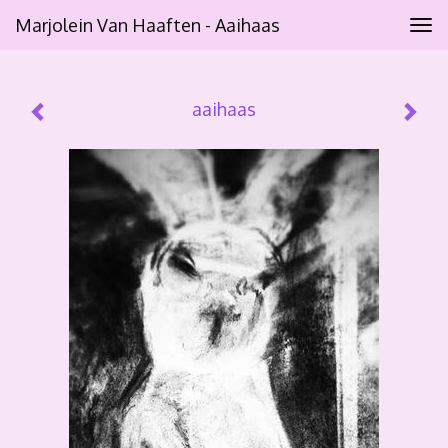
Marjolein Van Haaften - Aaihaas
Tog
navi
aaihaas